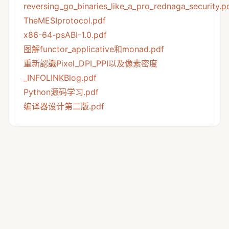
reversing_go_binaries_like_a_pro_rednaga_security.p
TheMESIprotocol.pdf
x86-64-psABI-1.0.pdf
图解functor_applicative和monad.pdf
重新認識Pixel_DPI_PPI以及像素密度
_INFOLINKBlog.pdf
Python源码学习.pdf
编译器设计第二版.pdf