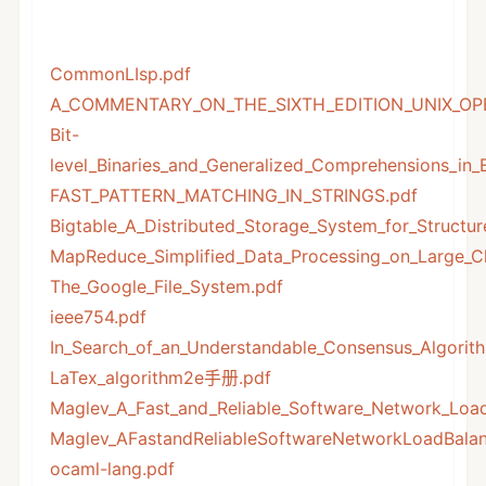
CommonLIsp.pdf
A_COMMENTARY_ON_THE_SIXTH_EDITION_UNIX_OP
Bit-
level_Binaries_and_Generalized_Comprehensions_in_E
FAST_PATTERN_MATCHING_IN_STRINGS.pdf
Bigtable_A_Distributed_Storage_System_for_Structu
MapReduce_Simplified_Data_Processing_on_Large_Cl
The_Google_File_System.pdf
ieee754.pdf
In_Search_of_an_Understandable_Consensus_Algorit
LaTex_algorithm2e手册.pdf
Maglev_A_Fast_and_Reliable_Software_Network_Load
Maglev_AFastandReliableSoftwareNetworkLoadBalan
ocaml-lang.pdf