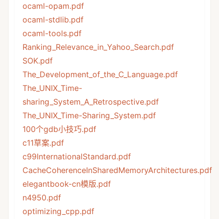
ocaml-opam.pdf
ocaml-stdlib.pdf
ocaml-tools.pdf
Ranking_Relevance_in_Yahoo_Search.pdf
SOK.pdf
The_Development_of_the_C_Language.pdf
The_UNIX_Time-
sharing_System_A_Retrospective.pdf
The_UNIX_Time-Sharing_System.pdf
100个gdb小技巧.pdf
c11草案.pdf
c99InternationalStandard.pdf
CacheCoherenceInSharedMemoryArchitectures.pdf
elegantbook-cn模版.pdf
n4950.pdf
optimizing_cpp.pdf